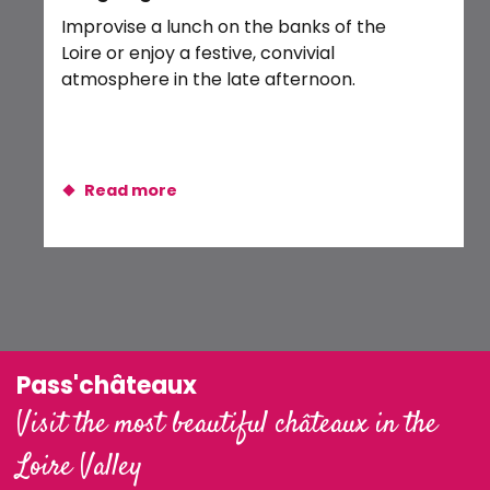
Mirabeau au jardin
Improvise a lunch on the banks of the
A m
Découvrez la demeure de Jeanne de Villebresme
Loire or enjoy a festive, convivial
lus
atmosphere in the late afternoon.
th
we
Read more
Pass'châteaux
Visit the most beautiful châteaux in the
Loire Valley