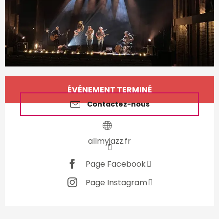
Ouverture et coordonnées
ÉVÉNEMENT TERMINÉ
Contactez-nous
allmyjazz.fr
Page Facebook
Page Instagram