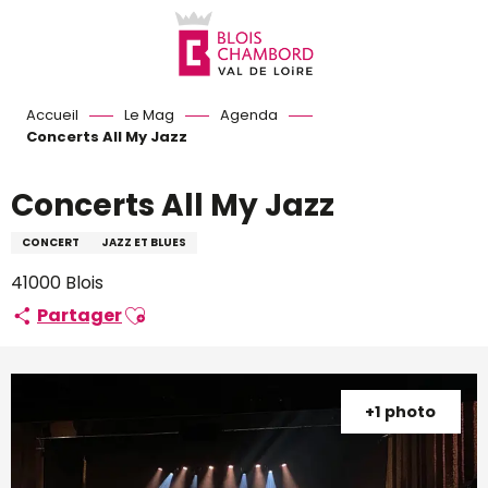
Aller
au
contenu
principal
Accueil
Le Mag
Agenda
Concerts All My Jazz
Concerts All My Jazz
CONCERT
JAZZ ET BLUES
41000 Blois
Ajouter aux favoris
Partager
+1 photo