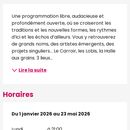
Description
Une programmation libre, audacieuse et 
profondément ouverte, où se croiseront les 
traditions et les nouvelles formes, les rythmes 
d’ici et les échos d’ailleurs. Vous y retrouverez 
de grands noms, des artistes émergents, des 
projets singuliers… Le Carroir, les Lobis, la Halle 
aux grains. 3 lieux...
Lire la suite
Horaires
Du
Du
1 janvier 2026
1 janvier 2026
au
au
23 mai 2026
23 mai 2026
Lundi
à 21:00