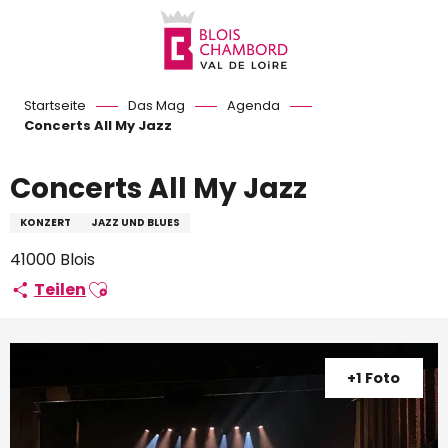
Aller
au
contenu
principal
Startseite
Das Mag
Agenda
Concerts All My Jazz
Concerts All My Jazz
KONZERT
JAZZ UND BLUES
41000 Blois
Ajouter aux favoris
Teilen
+1 Foto