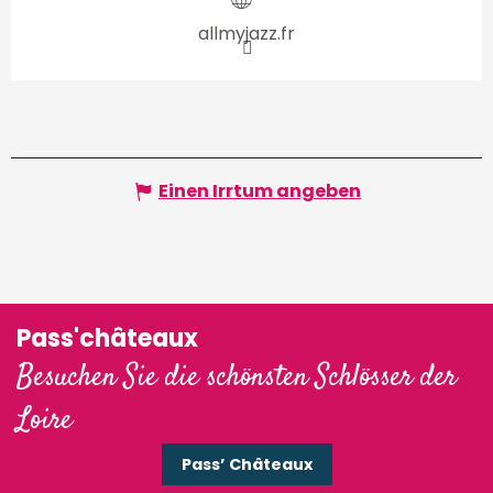
allmyjazz.fr
Einen Irrtum angeben
Pass'châteaux
Besuchen Sie die schönsten Schlösser der
Loire
Pass’ Châteaux