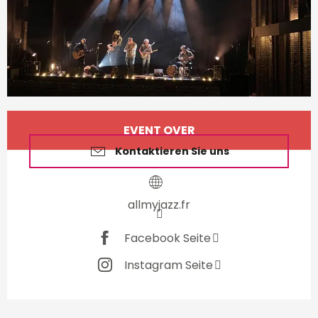
Öffnungszeiten & Kontakt
EVENT OVER
Kontaktieren Sie uns
allmyjazz.fr
Facebook Seite
Instagram Seite