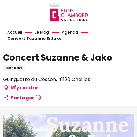
Aller
au
contenu
principal
Accueil
Le Mag
Agenda
Concert Suzanne & Jako
Concert Suzanne & Jako
CONCERT
Guinguette du Cosson, 41120 Chailles
M'y rendre
Ajouter aux favoris
Partager