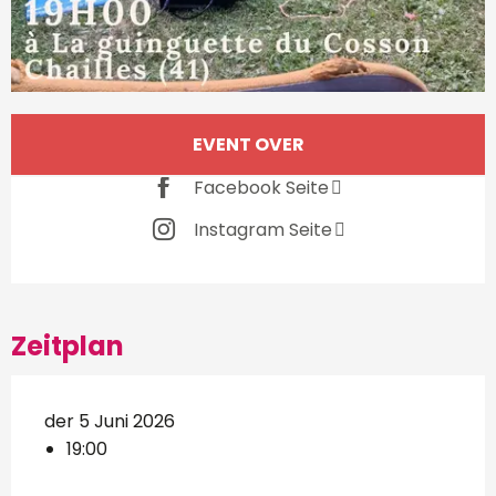
Öffnungszeiten & Kontakt
EVENT OVER
Facebook Seite
Instagram Seite
Zeitplan
der 5 Juni 2026
19:00