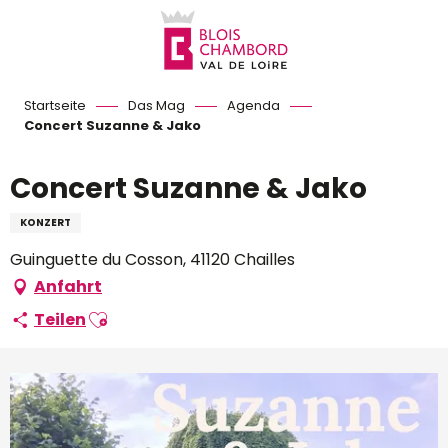
Aller
au
contenu
principal
Startseite
Das Mag
Agenda
Concert Suzanne & Jako
Concert Suzanne & Jako
KONZERT
Guinguette du Cosson, 41120 Chailles
Anfahrt
Ajouter aux favoris
Teilen