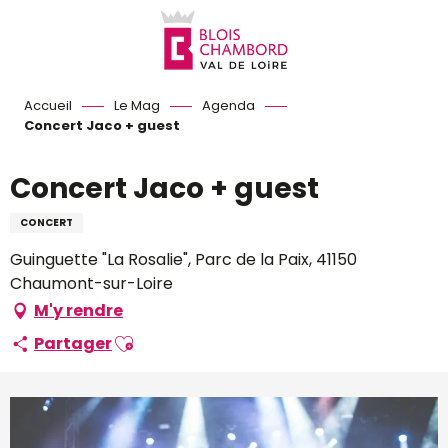
Aller
au
contenu
principal
Accueil
Le Mag
Agenda
Concert Jaco + guest
Concert Jaco + guest
CONCERT
Guinguette "La Rosalie", Parc de la Paix, 41150
Chaumont-sur-Loire
M'y rendre
Ajouter aux favoris
Partager