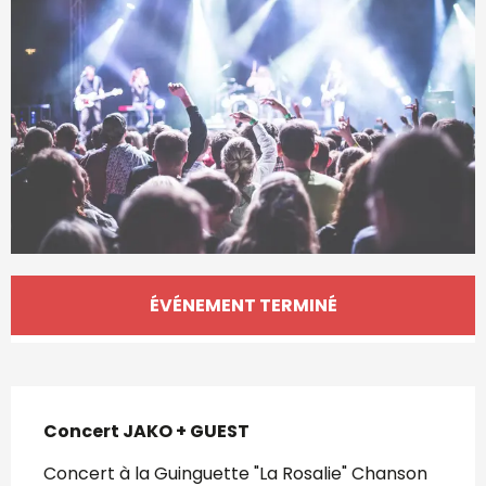
Ouverture et coordonnées
ÉVÉNEMENT TERMINÉ
Description
Concert JAKO + GUEST
Concert à la Guinguette "La Rosalie" Chanson 