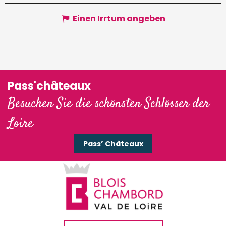
Einen Irrtum angeben
Pass'châteaux
Besuchen Sie die schönsten Schlösser der
Loire
Pass’ Châteaux