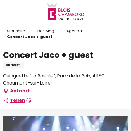
Aller
au
contenu
principal
Startseite
Das Mag
Agenda
Concert Jaco + guest
Concert Jaco + guest
KONZERT
Guinguette "La Rosalie", Parc de la Paix, 41150
Chaumont-sur-Loire
Anfahrt
Ajouter aux favoris
Teilen