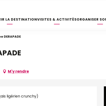
IR LA DESTINATION
VISITES & ACTIVITÉS
ORGANISER SO
pe DERAPADE
RAPADE
M'y rendre
is ligérien crunchy)