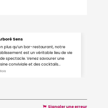
Arboré Sens
en plus qu’un bar-restaurant, notre
ablissement est un véritable lieu de vie
 spectacle. Venez savourer une
isine conviviale et des cocktails
igneusement...
Blois
Signaler une erreur