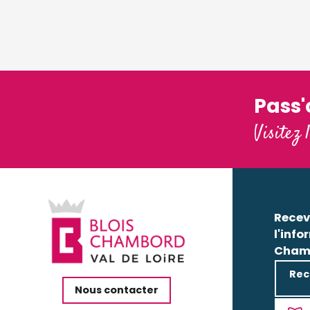
Pass
Visitez 
Recev
l'info
Cham
Rec
Nous contacter