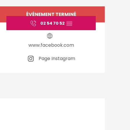
Ouverture et coordo
ÉVÉNEMENT TERMINÉ
02 54 70 52
▒▒
www.facebook.com
Page Instagram