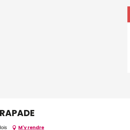
ERAPADE
lois
M'y rendre