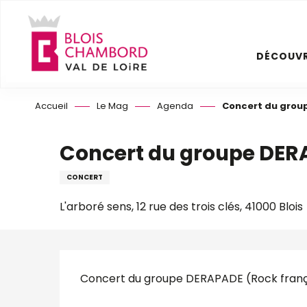
Aller
au
contenu
DÉCOUVR
principal
Accueil
Le Mag
Agenda
Concert du grou
Concert du groupe DE
CONCERT
L'arboré sens, 12 rue des trois clés, 41000 Blois
Description
Concert du groupe DERAPADE (Rock frança