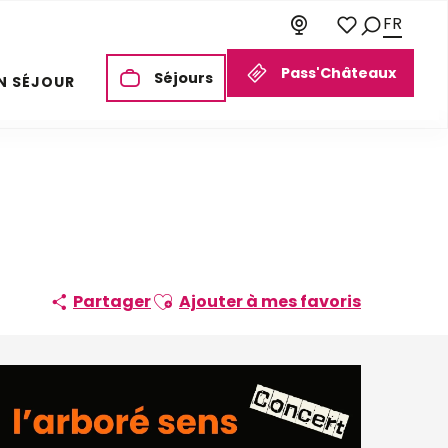
FR
Recherch
Voir les favori
Pass'Châteaux
Séjours
N SÉJOUR
Ajouter aux favoris
Partager
Ajouter à mes favoris