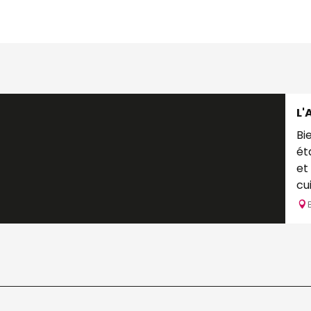
L'
Bi
ét
et de
cu
so