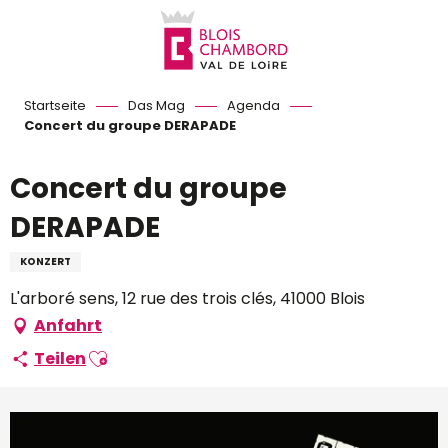
Aller
au
contenu
principal
Startseite
Das Mag
Agenda
Concert du groupe DERAPADE
Concert du groupe
DERAPADE
KONZERT
L'arboré sens, 12 rue des trois clés, 41000 Blois
Anfahrt
Ajouter aux favoris
Teilen