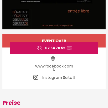
Öffnungszeiten & Kontakt
EVENT OVER
02 54 70 52
▒▒
www.facebook.com
Instagram Seite
Preise