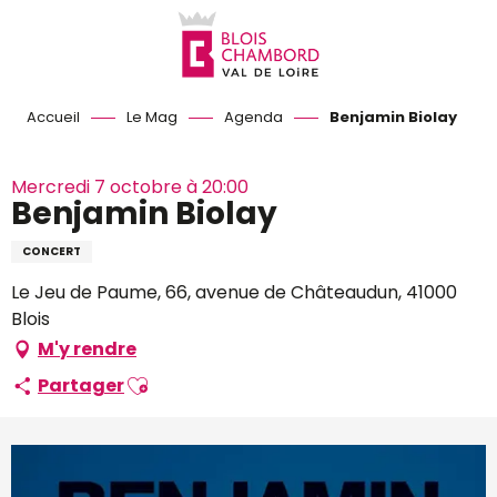
Aller
au
contenu
principal
Accueil
Le Mag
Agenda
Benjamin Biolay
Mercredi 7 octobre à 20:00
Benjamin Biolay
CONCERT
Le Jeu de Paume, 66, avenue de Châteaudun, 41000
Blois
M'y rendre
Ajouter aux favoris
Partager