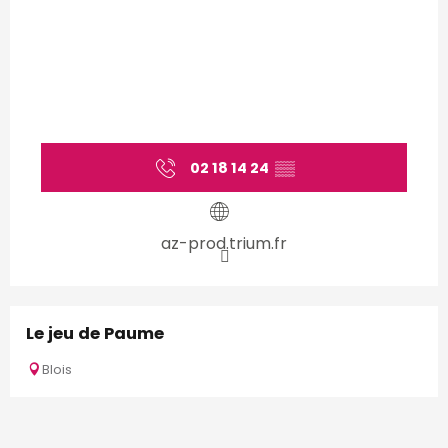
02 18 14 24
▒▒
az-prod.trium.fr
Le jeu de Paume
Blois