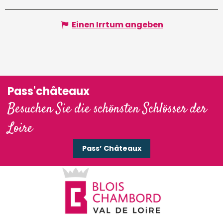
Einen Irrtum angeben
Pass'châteaux
Besuchen Sie die schönsten Schlösser der
Loire
Pass’ Châteaux