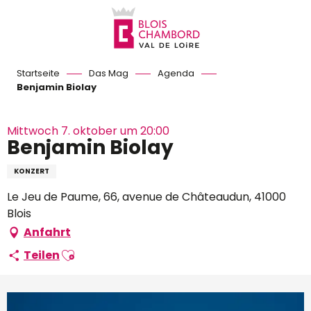
Aller
au
contenu
principal
Startseite
Das Mag
Agenda
Benjamin Biolay
Mittwoch 7. oktober um 20:00
Benjamin Biolay
KONZERT
Le Jeu de Paume, 66, avenue de Châteaudun, 41000
Blois
Anfahrt
Ajouter aux favoris
Teilen