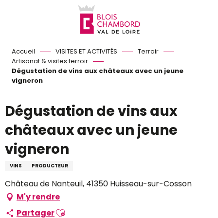
Aller
au
contenu
principal
Accueil
VISITES ET ACTIVITÉS
Terroir
Artisanat & visites terroir
Dégustation de vins aux châteaux avec un jeune
vigneron
Dégustation de vins aux
châteaux avec un jeune
vigneron
VINS
PRODUCTEUR
Château de Nanteuil, 41350 Huisseau-sur-Cosson
M'y rendre
Ajouter aux favoris
Partager