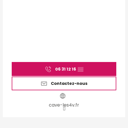
06 31 12 16
▒▒
Contactez-nous
cave-les4v.fr