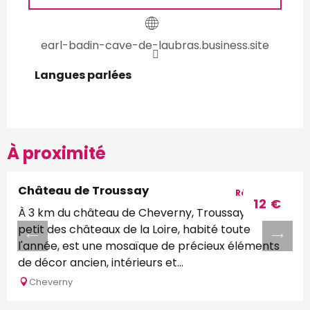
earl-badin-cave-de-laubras.business.site
Langues parlées
Langues parlées
À proximité
Château de Troussay
Réservable
12
€
À 3 km du château de Cheverny, Troussay, le plus
petit des châteaux de la Loire, habité toute
l'année, est une mosaïque de précieux éléments
de décor ancien, intérieurs et...
Cheverny