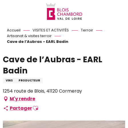
Aller
au
contenu
principal
Accueil
VISITES ET ACTIVITÉS
Terroir
Artisanat & visites terroir
Cave de l’Aubras - EARL Badin
Cave de l’Aubras - EARL
Badin
VINS
PRODUCTEUR
1254 route de Blois, 41120 Cormeray
M'y rendre
Ajouter aux favoris
Partager