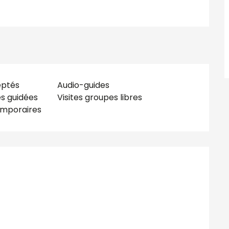
eptés
Audio-guides
es guidées
Visites groupes libres
emporaires
tions