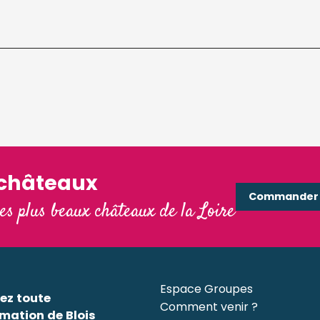
'châteaux
Commander e
les plus beaux châteaux de la Loire
Espace Groupes
ez toute
Comment venir ?
rmation de Blois