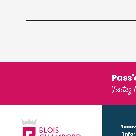
Pass
Visitez 
Recev
l'info