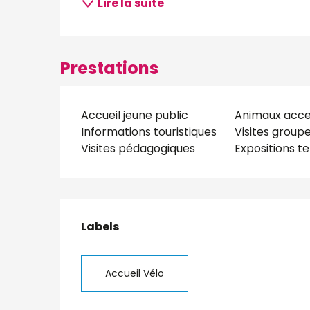
Lire la suite
Prestations
Accueil jeune public
Animaux acc
Informations touristiques
Visites group
Visites pédagogiques
Expositions t
Offres de presta
Labels
Labels
Accueil Vélo