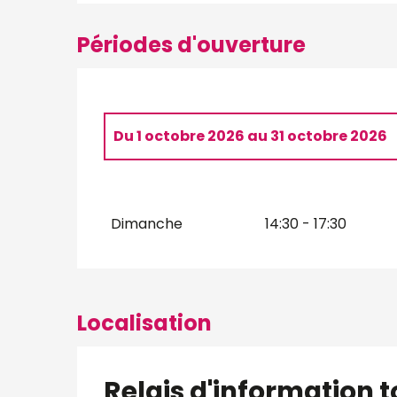
Périodes d'ouverture
Du
1 octobre 2026
au
31 octobre 2026
Du
5 avril 2026
au
6 avril 2026
Dimanche
14:30 - 17:30
Dimanche 12 avril 2026
Dimanche 19 avril 2026
Dimanche 26 avril 2026
Localisation
Relais d'information t