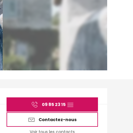
Ouverture et coordo
09 85 23 15
▒▒
Contactez-nous
Voir tous les contacts