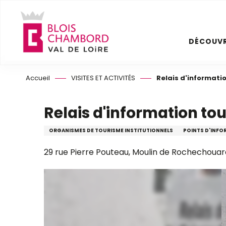
Aller
au
contenu
DÉCOUVR
principal
Accueil
VISITES ET ACTIVITÉS
Relais d'informatio
Relais d'information tou
ORGANISMES DE TOURISME INSTITUTIONNELS
POINTS D'INFO
29 rue Pierre Pouteau, Moulin de Rochechouar