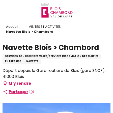
Aller
au
contenu
principal
Accueil
VISITES ET ACTIVITÉS
Navette Blois > Chambord
Navette Blois > Chambord
SERVICES TOURISME DES VILLES/SERVICES INFORMATION DES MAIRIES
ENTREPRISE
NAVETTE
Départ depuis la Gare routière de Blois (gare SNCF),
41000 Blois
M'y rendre
Ajouter aux favoris
Partager