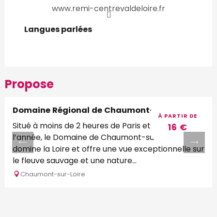
www.remi-centrevaldeloire.fr
Langues parlées
Langues parlées
Propose
Domaine Régional de Chaumont-sur-Loire
À PARTIR DE
Situé à moins de 2 heures de Paris et ouvert toute
16
€
l’année, le Domaine de Chaumont-sur-Loire
domine la Loire et offre une vue exceptionnelle sur
le fleuve sauvage et une nature...
Chaumont-sur-Loire