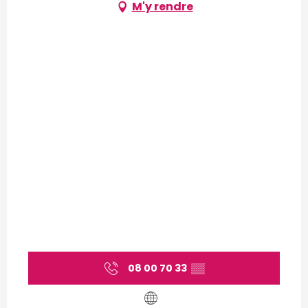
M'y rendre
08 00 70 33
▒▒