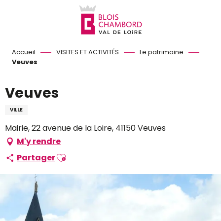
Aller
au
contenu
principal
Accueil
VISITES ET ACTIVITÉS
Le patrimoine
Veuves
Veuves
VILLE
Mairie, 22 avenue de la Loire, 41150 Veuves
M'y rendre
Ajouter aux favoris
Partager