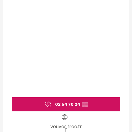
02 54 70 24
▒▒
veuves.free.fr