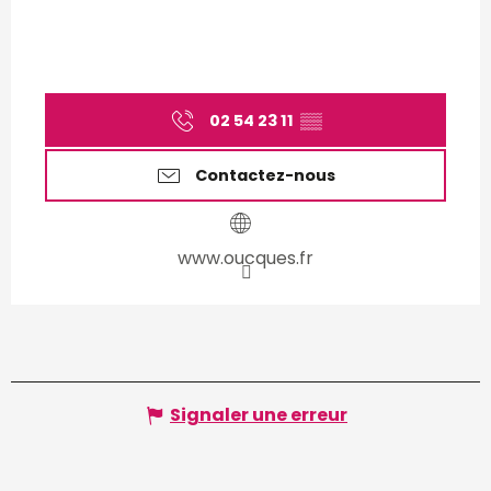
02 54 23 11
▒▒
Contactez-nous
www.oucques.fr
Signaler une erreur