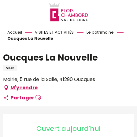
Aller
au
contenu
principal
Accueil
VISITES ET ACTIVITÉS
Le patrimoine
Oucques La Nouvelle
Oucques La Nouvelle
VILLE
Mairie, 5 rue de la Salle, 41290 Oucques
M'y rendre
Ajouter aux favoris
Partager
Ouverture et coordonnées
Ouvert aujourd'hui