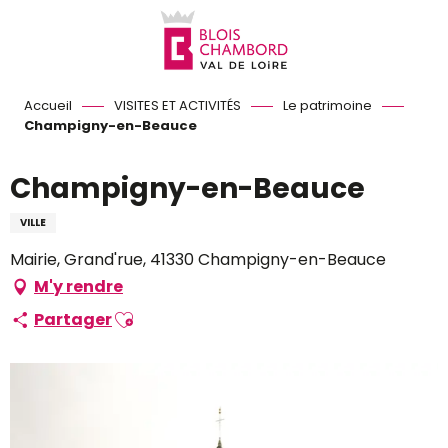
Aller
au
contenu
principal
Accueil
VISITES ET ACTIVITÉS
Le patrimoine
Champigny-en-Beauce
Champigny-en-Beauce
VILLE
Mairie, Grand'rue, 41330 Champigny-en-Beauce
M'y rendre
Ajouter aux favoris
Partager