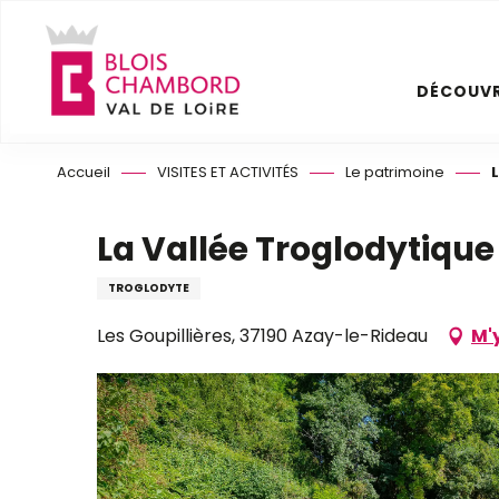
Aller
au
contenu
DÉCOUVR
principal
Accueil
VISITES ET ACTIVITÉS
Le patrimoine
La Vallée Troglodytique
TROGLODYTE
Les Goupillières, 37190 Azay-le-Rideau
M'