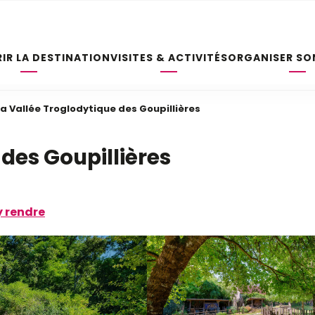
IR LA DESTINATION
VISITES & ACTIVITÉS
ORGANISER SO
La Vallée Troglodytique des Goupillières
 des Goupillières
y rendre