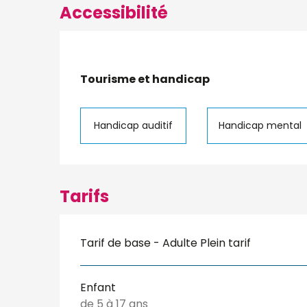
Accessibilité
Tourisme et handicap
Tourisme et handicap
Handicap auditif
Handicap mental
Tarifs
Tarif de base - Adulte Plein tarif
Enfant
de 5 à 17 ans