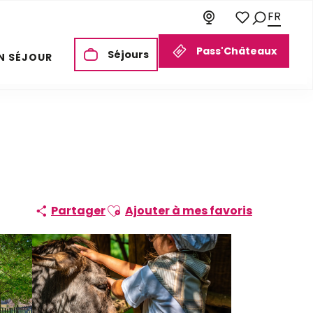
FR
Recherch
Voir les favori
Pass'Châteaux
Séjours
N SÉJOUR
Ajouter aux favoris
Partager
Ajouter à mes favoris