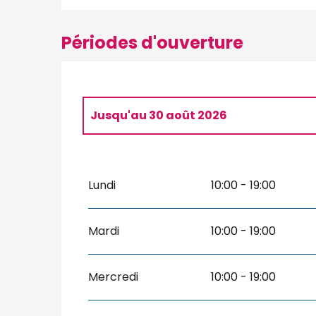
Périodes d'ouverture
Jusqu'au
30 août 2026
Du
7 février 2026
au
3 avril 2026
Lundi
10:00 - 19:00
Du
4 avril 2026
au
3 juillet 2026
Du
31 août 2026
au
27 septembre 202
Mardi
10:00 - 19:00
Du
28 septembre 2026
au
1 novembre 
Mercredi
10:00 - 19:00