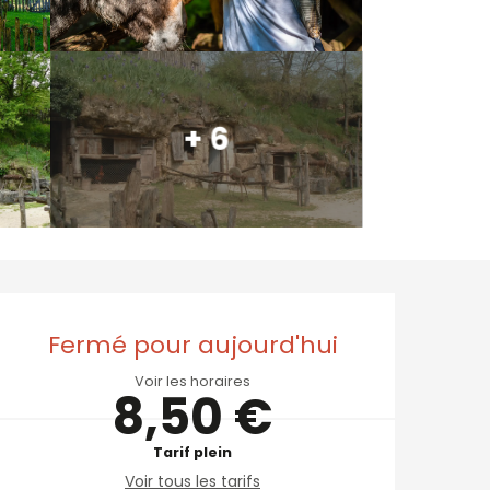
+ 6
Ouverture et coordo
Fermé pour aujourd'hui
Voir les horaires
8,50 €
Tarif plein
Voir tous les tarifs