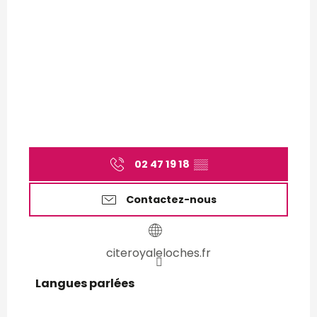
02 47 19 18
▒▒
Contactez-nous
citeroyaleloches.fr
Langues parlées
Langues parlées