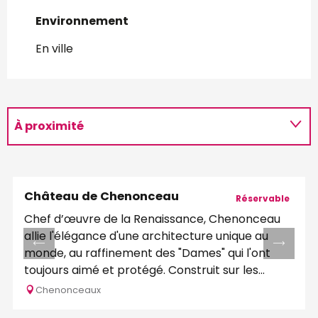
Environnement
Environnement
En ville
À proximité
Programme
Château de Chenonceau
Réservable
Chef d’œuvre de la Renaissance, Chenonceau
allie l'élégance d'une architecture unique au
monde, au raffinement des "Dames" qui l'ont
toujours aimé et protégé. Construit sur les...
Chenonceaux