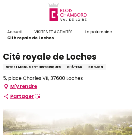
Aller
au
contenu
principal
Accueil
VISITES ET ACTIVITÉS
Le patrimoine
Cité royale de Loches
Cité royale de Loches
SITE ET MONUMENT HISTORIQUES
CHÂTEAU
DONJON
5, place Charles VII, 37600 Loches
M'y rendre
Ajouter aux favoris
Partager