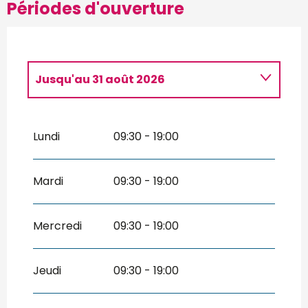
Périodes d'ouverture
Jusqu'au
31 août 2026
Du
2 janvier 2026
au
28 février 2026
Lundi
09:30 - 19:00
Du
1 mars 2026
au
30 avril 2026
Du
1 septembre 2026
au
31 octobre
Mardi
09:30 - 19:00
2026
Du
1 novembre 2026
au
31 décembre
2026
Mercredi
09:30 - 19:00
Jeudi
09:30 - 19:00