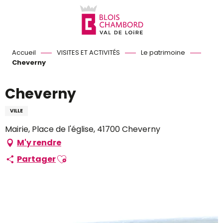
Aller
au
contenu
principal
Accueil
VISITES ET ACTIVITÉS
Le patrimoine
Cheverny
Cheverny
VILLE
Mairie, Place de l'église, 41700 Cheverny
M'y rendre
Ajouter aux favoris
Partager