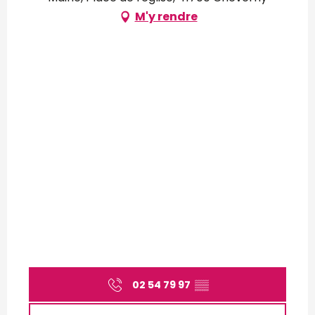
M'y rendre
02 54 79 97
▒▒