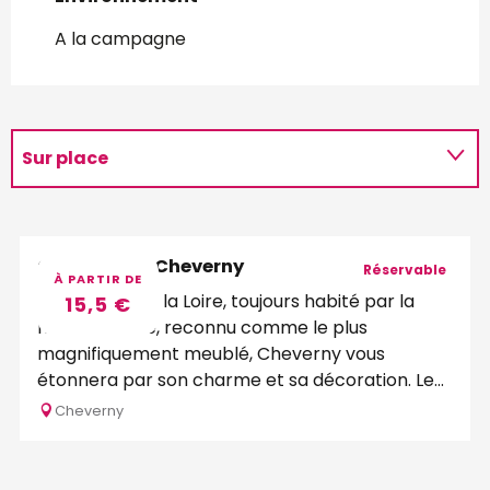
A la campagne
Sur place
Programme
Château de Cheverny
Réservable
À PARTIR DE
Le château de la Loire, toujours habité par la
15,5
€
même famille, reconnu comme le plus
magnifiquement meublé, Cheverny vous
étonnera par son charme et sa décoration. Le
Domaine de...
Cheverny