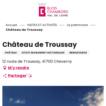
Aller
au
contenu
principal
Accueil
VISITES ET ACTIVITÉS
Le patrimoine
Château de Troussay
Château de Troussay
CHÂTEAU
SITE ET MONUMENT HISTORIQUES
RENAISSANCE
12 route de Troussay, 41700 Cheverny
M'y rendre
Ajouter aux favoris
Partager