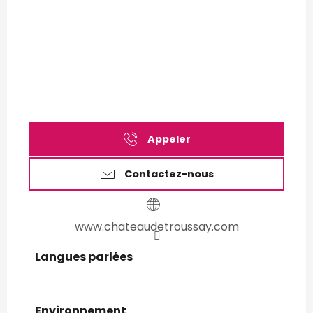
Appeler
Contactez-nous
www.chateaudetroussay.com
Langues parlées
Langues parlées
Environnement
Environnement