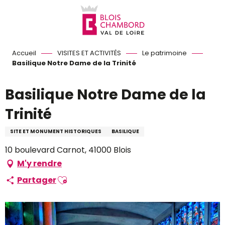
Aller
au
contenu
principal
Accueil
VISITES ET ACTIVITÉS
Le patrimoine
Basilique Notre Dame de la Trinité
Basilique Notre Dame de la
Trinité
SITE ET MONUMENT HISTORIQUES
BASILIQUE
10 boulevard Carnot, 41000 Blois
M'y rendre
Ajouter aux favoris
Partager