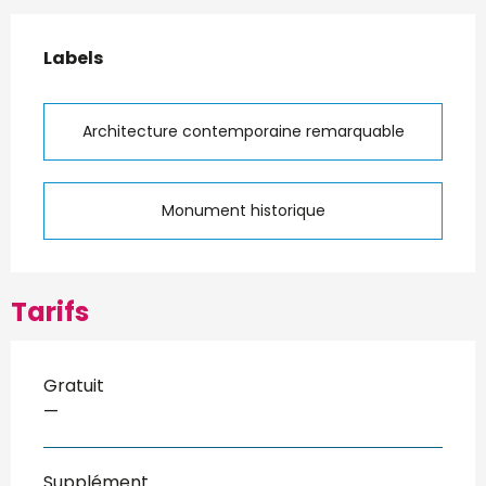
Offres de prestations
Labels
Labels
Architecture contemporaine remarquable
Monument historique
Tarifs
Gratuit
—
Supplément