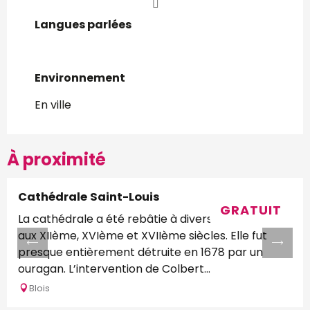
Langues parlées
Langues parlées
Environnement
Environnement
En ville
À proximité
Cathédrale Saint-Louis
GRATUIT
La cathédrale a été rebâtie à diverses reprises
aux XIIème, XVIème et XVIIème siècles. Elle fut
presque entièrement détruite en 1678 par un
ouragan. L’intervention de Colbert...
Blois