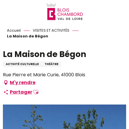
Aller
au
contenu
principal
Accueil
VISITES ET ACTIVITÉS
La Maison de Bégon
La Maison de Bégon
ACTIVITÉ CULTURELLE
THÉÂTRE
Rue Pierre et Marie Curie, 41000 Blois
M'y rendre
Ajouter aux favoris
Partager