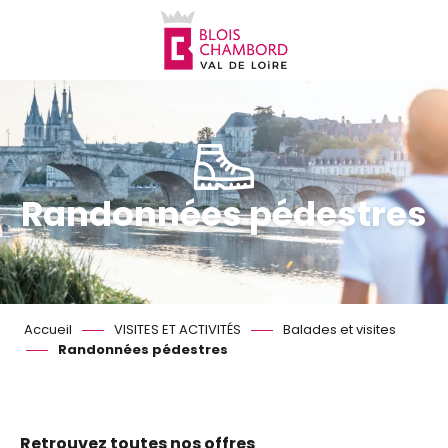
Aller
au
contenu
principal
Randonnées pédestres
Accueil
VISITES ET ACTIVITÉS
Balades et visites
Randonnées pédestres
Retrouvez toutes nos offres