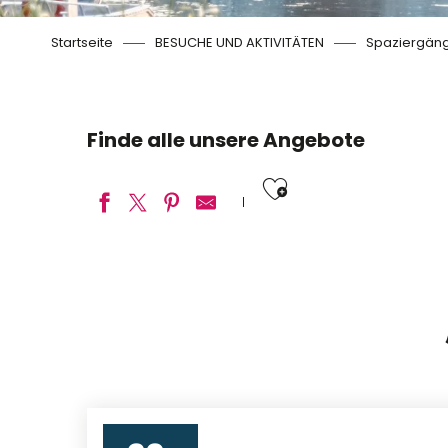
Startseite
BESUCHE UND AKTIVITÄTEN
Spaziergäng
Finde alle unsere Angebote
Ajouter aux
Chemin du Moulin de Maslives
Chemin du verger de Neuvy
Château de Nanteuil de Huisseau-sur-Cosson
Château de Saumery de Huisseau-sur-Cosson
Château et Abbaye de Valloire-sur-Cisse
Châteaux et demeures de Cellettes
Circuit de Beauregard de Cellettes
Circuit de Beauregard de Fontaines-en-Sologne