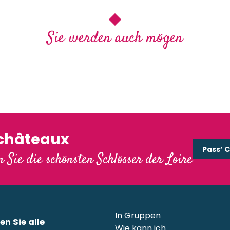
Sie werden auch mögen
Ein strahlender Herbst in den Schlössern der Loire
'châteaux
Pass’ 
 Sie die schönsten Schlösser der Loire
In Gruppen
en Sie alle
Wie kann ich