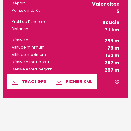
Informations pratiques
Départ
Valencisse
Points d'intérêt
5
Profil de l’itinéraire
Boucle
Distance
7.1 km
Dénivelé
256 m
Altitude minimum
78 m
Altitude maximum
163 m
Dénivelé total positif
257 m
Dénivelé total négatif
-257 m
Documentation
SECTI
TRACE GPX
FICHIER KML
256 m de Dénivelé
Dénivelé