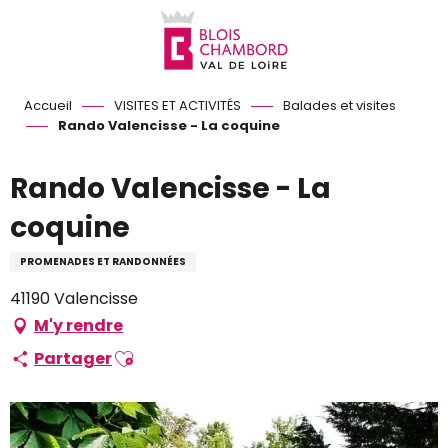
Aller
au
contenu
principal
Accueil
VISITES ET ACTIVITÉS
Balades et visites
Rando Valencisse - La coquine
Rando Valencisse - La
coquine
PROMENADES ET RANDONNÉES
41190 Valencisse
M'y rendre
Ajouter aux favoris
Partager