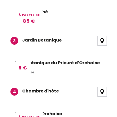
A La Lettre Thé
À PARTIR DE
85
€
Valencisse
Jardin Botanique
3
Parc Botanique du Prieuré d’Orchaise
9
€
Orchaise
Chambre d'hôte
4
Le Prieuré d'Orchaise
À PARTIR DE