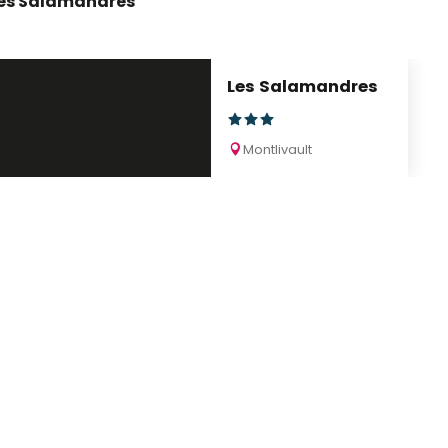
es Salamandres
Les Salamandres
Montlivault