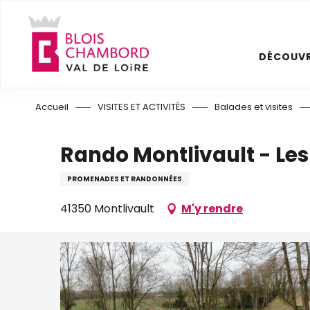
Aller
au
contenu
DÉCOUVR
principal
Accueil
VISITES ET ACTIVITÉS
Balades et visites
Rando Montlivault - Les
PROMENADES ET RANDONNÉES
41350 Montlivault
M'y rendre