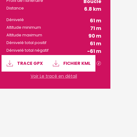
Profil de l’itinéraire
Boucle
Distance
6.8 km
Dénivelé
61 m
Altitude minimum
71 m
Altitude maximum
90 m
Dénivelé total positif
61 m
Dénivelé total négatif
-61 m
Documentation
SECTIONS.TOURI
TRACE GPX
FICHIER KML
Voir Le tracé en détail