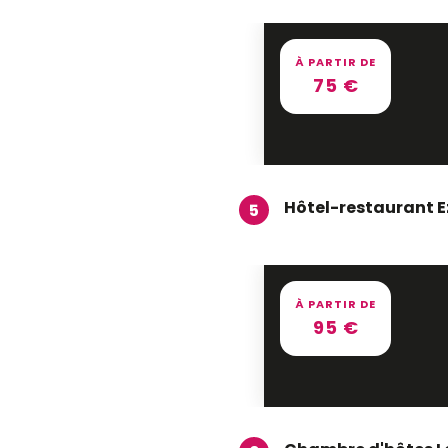
À PARTIR DE
75
€
Hôtel-restaurant E
5
À PARTIR DE
95
€