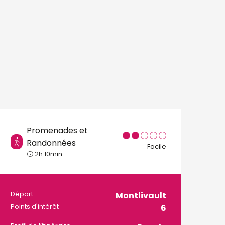
Promenades et
Randonnées
Facile
2h 10min
Informations prati
Départ
Montlivault
Points d'intérêt
6