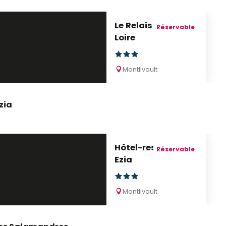
Le Relais de la
Réservable
Loire
Montlivault
zia
Hôtel-restaurant
Réservable
Ezia
Montlivault