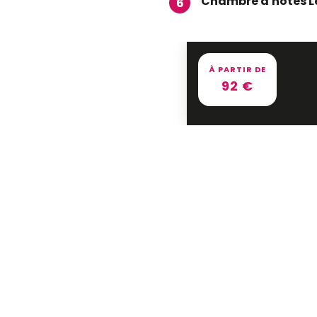
Chambre d'hôtes L
6
À PARTIR DE
92
€