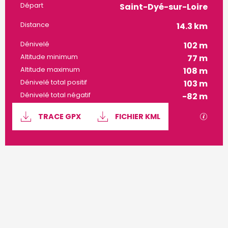
Informations pratiques
Départ
Saint-Dyé-sur-Loire
Distance
14.3 km
Dénivelé
102 m
Altitude minimum
77 m
Altitude maximum
108 m
Dénivelé total positif
103 m
Dénivelé total négatif
-82 m
Documentation
SECTI
TRACE GPX
FICHIER KML
102 m de Dénivelé
Dénivelé