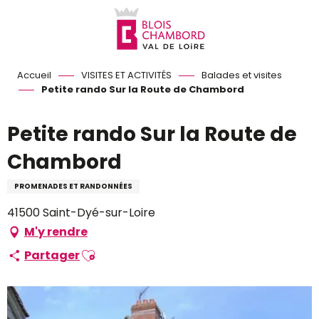
Aller
au
contenu
principal
Accueil
VISITES ET ACTIVITÉS
Balades et visites
Petite rando Sur la Route de Chambord
Petite rando Sur la Route de
Chambord
PROMENADES ET RANDONNÉES
41500 Saint-Dyé-sur-Loire
M'y rendre
Ajouter aux favoris
Partager