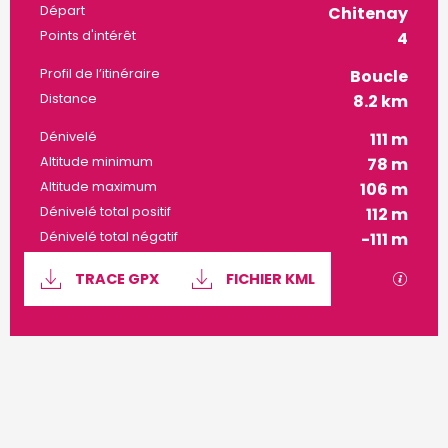
Informations pratiques
Départ
Chitenay
Points d'intérêt
4
Profil de l’itinéraire
Boucle
Distance
8.2 km
Dénivelé
111 m
Altitude minimum
78 m
Altitude maximum
106 m
Dénivelé total positif
112 m
Dénivelé total négatif
-111 m
Documentation
SECTI
TRACE GPX
FICHIER KML
111 m de Dénivelé
Dénivelé