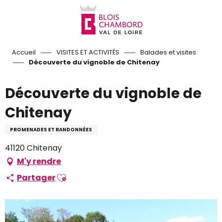
Aller
au
contenu
principal
Accueil
VISITES ET ACTIVITÉS
Balades et visites
Découverte du vignoble de Chitenay
Découverte du vignoble de
Chitenay
PROMENADES ET RANDONNÉES
41120 Chitenay
M'y rendre
Ajouter aux favoris
Partager