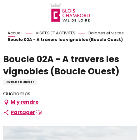
Aller
au
contenu
principal
Accueil
VISITES ET ACTIVITÉS
Balades et visites
Boucle 02A - A travers les vignobles (Boucle Ouest)
Boucle 02A - A travers les
vignobles (Boucle Ouest)
CYCLOTOURISTE
Ouchamps
M'y rendre
Ajouter aux favoris
Partager