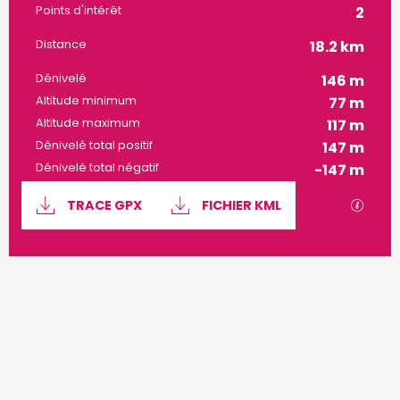
Informations pratiques
Points d'intérêt
2
Distance
18.2 km
Dénivelé
146 m
Altitude minimum
77 m
Altitude maximum
117 m
Dénivelé total positif
147 m
Dénivelé total négatif
-147 m
Documentation
SECTI
TRACE GPX
FICHIER KML
146 m de Dénivelé
Dénivelé