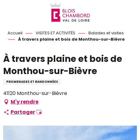
Aller
au
contenu
principal
Accueil
VISITES ET ACTIVITÉS
Balades et visites
À travers plaine et bois de Monthou-sur-Bièvre
À travers plaine et bois de
Monthou-sur-Bièvre
PROMENADES ET RANDONNÉES
41120 Monthou-sur-Bièvre
M'y rendre
Ajouter aux favoris
Partager