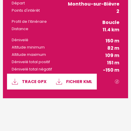
Informations pratiques
Départ
Monthou-sur-Bièvre
Points d'intérêt
2
Profil de l’itinéraire
Boucle
Distance
11.4 km
Dénivelé
150 m
Altitude minimum
82 m
Altitude maximum
109 m
Dénivelé total positif
151 m
Dénivelé total négatif
-150 m
Documentation
SECTI
TRACE GPX
FICHIER KML
150 m de Dénivelé
Dénivelé