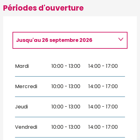
Périodes d'ouverture
Jusqu'au
26 septembre 2026
Du
3 mai 2026
au
5 mai 2026
Mardi
10:00 - 13:00
14:00 - 17:00
Du
8 mai 2026
au
10 mai 2026
Mercredi
10:00 - 13:00
14:00 - 17:00
Du
14 mai 2026
au
17 mai 2026
Du
23 mai 2026
au
25 mai 2026
Jeudi
10:00 - 13:00
14:00 - 17:00
Vendredi
10:00 - 13:00
14:00 - 17:00