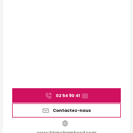
02 54 90 41
▒▒
Contactez-nous
www.bloischambord.com