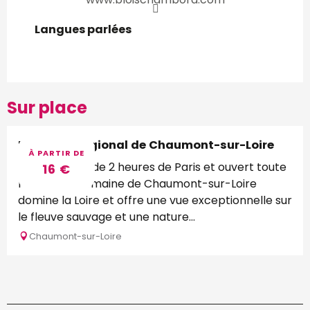
Langues parlées
Langues parlées
Sur place
Domaine Régional de Chaumont-sur-Loire
À PARTIR DE
Situé à moins de 2 heures de Paris et ouvert toute
16
€
l’année, le Domaine de Chaumont-sur-Loire
domine la Loire et offre une vue exceptionnelle sur
le fleuve sauvage et une nature...
Chaumont-sur-Loire