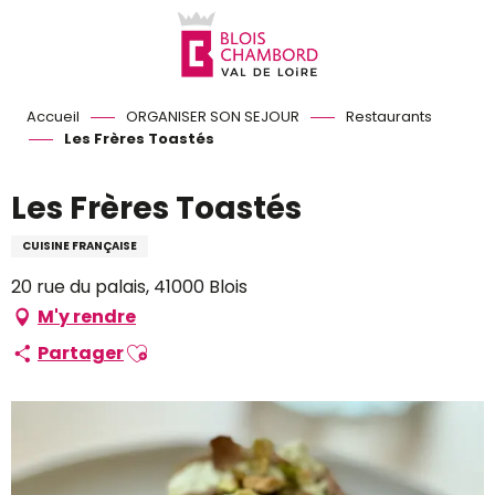
Aller
au
contenu
principal
Accueil
ORGANISER SON SEJOUR
Restaurants
Les Frères Toastés
Les Frères Toastés
CUISINE FRANÇAISE
20 rue du palais, 41000 Blois
M'y rendre
Ajouter aux favoris
Partager