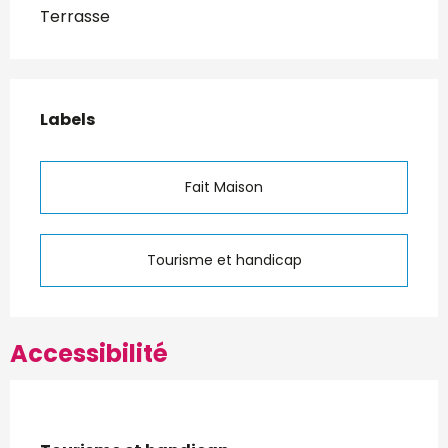
Terrasse
Offres de prestations
Labels
Labels
Fait Maison
Tourisme et handicap
Accessibilité