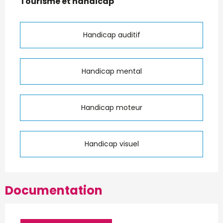
Tourisme et handicap
Tourisme et handicap
Handicap auditif
Handicap mental
Handicap moteur
Handicap visuel
Documentation