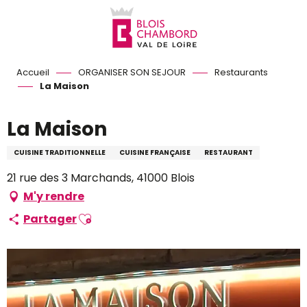
Aller
au
contenu
principal
Accueil
ORGANISER SON SEJOUR
Restaurants
La Maison
La Maison
CUISINE TRADITIONNELLE
CUISINE FRANÇAISE
RESTAURANT
21 rue des 3 Marchands, 41000 Blois
M'y rendre
Ajouter aux favoris
Partager