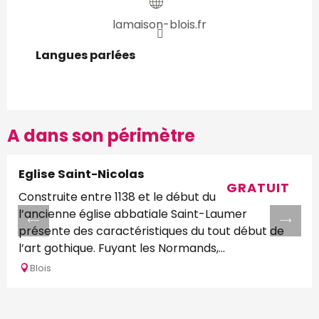
lamaison-blois.fr
Langues parlées
Langues parlées
A dans son périmètre
Eglise Saint-Nicolas
GRATUIT
Construite entre 1138 et le début du XIIIe siècle,
l’ancienne église abbatiale Saint-Laumer
présente des caractéristiques du tout début de
l’art gothique. Fuyant les Normands,...
Blois