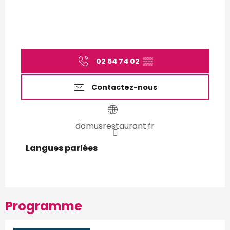
02 54 74 02
▒▒
Contactez-nous
domusrestaurant.fr
Langues parlées
Langues parlées
Programme