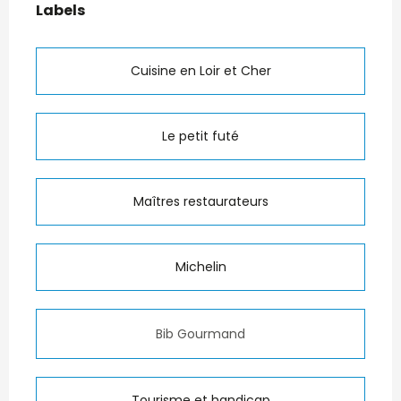
Labels
Labels
Cuisine en Loir et Cher
Le petit futé
Maîtres restaurateurs
Michelin
Bib Gourmand
Tourisme et handicap