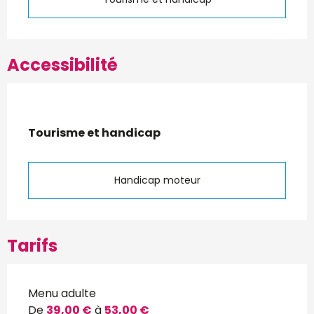
Accessibilité
Tourisme et handicap
Tourisme et handicap
Handicap moteur
Tarifs
Menu adulte
De
39,00 €
à
53,00 €