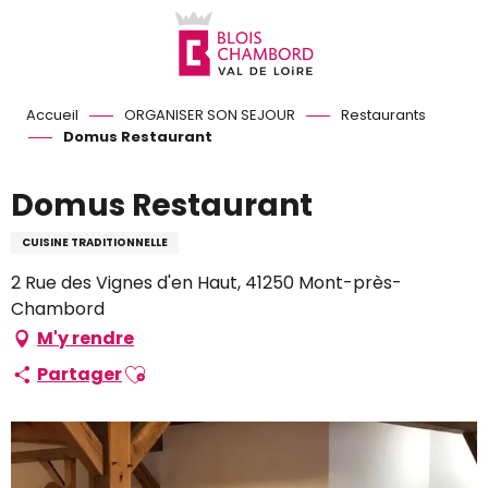
Aller
au
contenu
principal
Accueil
ORGANISER SON SEJOUR
Restaurants
Domus Restaurant
Domus Restaurant
CUISINE TRADITIONNELLE
2 Rue des Vignes d'en Haut, 41250 Mont-près-
Chambord
M'y rendre
Ajouter aux favoris
Partager