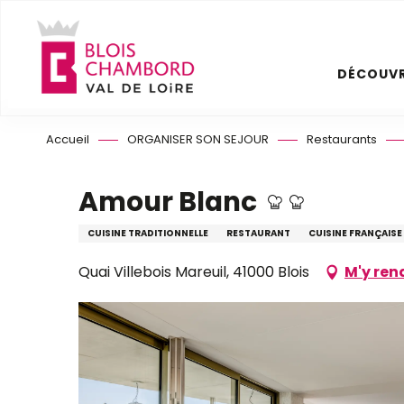
Aller
au
contenu
DÉCOUVR
principal
Accueil
ORGANISER SON SEJOUR
Restaurants
Amour Blanc
CUISINE TRADITIONNELLE
RESTAURANT
CUISINE FRANÇAISE
Quai Villebois Mareuil, 41000 Blois
M'y ren