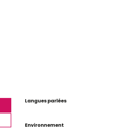
Langues parlées
Langues parlées
Environnement
Environnement