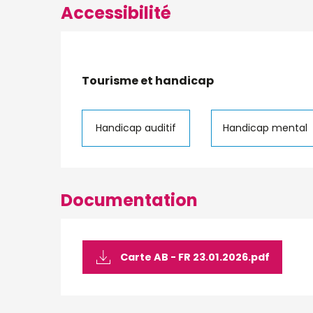
Accessibilité
Tourisme et handicap
Tourisme et handicap
Handicap auditif
Handicap mental
Documentation
Carte AB - FR 23.01.2026.pdf