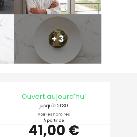
+ 3
Ouverture et coordo
Ouvert aujourd'hui
jusqu'à 21:30
Voir les horaires
À partir de
41,00 €