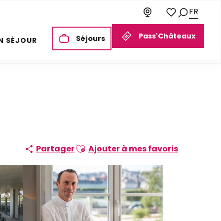
FR
Recherch
Voir les favori
Pass'Châteaux
Séjours
N SÉJOUR
Ajouter aux favoris
Partager
Ajouter à mes favoris