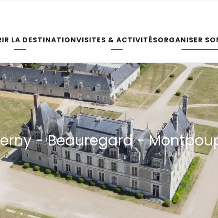
IR LA DESTINATION
VISITES & ACTIVITÉS
ORGANISER SO
verny - Beauregard - Montpou