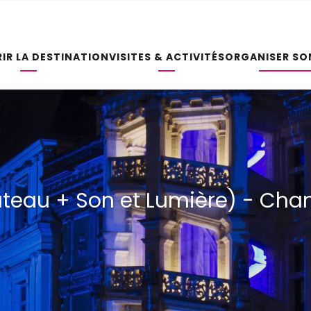
IR LA DESTINATION
VISITES & ACTIVITÉS
ORGANISER SO
Château + Son et Lumière) - C