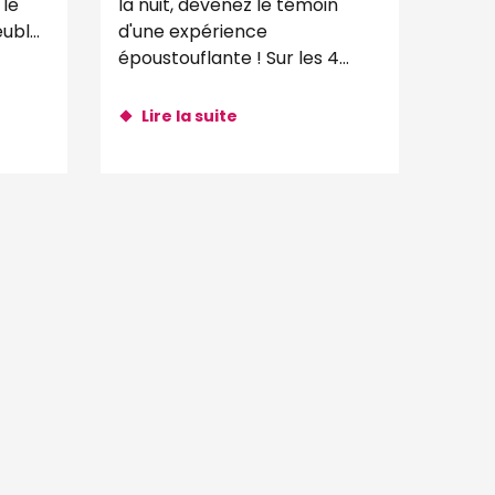
 le
la nuit, devenez le témoin
ublé,
d'une expérience
 par
époustouflante ! Sur les 4
tion.
façades de la cour,
projections d'images vidéo
Lire la suite
monumentales et effets...