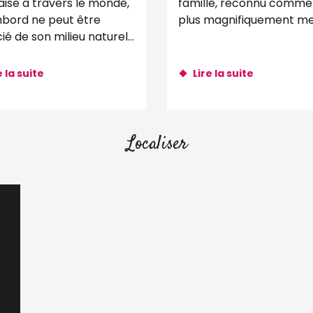
aise à travers le monde,
famille, reconnu comme
ord ne peut être
plus magnifiquement me
ié de son milieu naturel,
Cheverny vous étonnera
rêt. Avec ses 5 440
son charme et sa décora
res et ses 32 kilomètres
Le Domaine de...
e la suite
Lire la suite
s...
Localiser