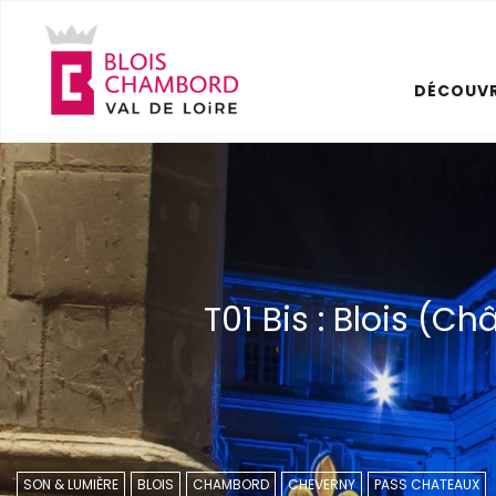
Aller
au
contenu
DÉCOUVR
principal
T01 Bis : Blois (
SON & LUMIÈRE
BLOIS
CHAMBORD
CHEVERNY
PASS CHATEAUX