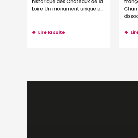
historique des Châteaux de la
franç
Loire Un monument unique en
Chamb
Val de Loire ! Voyagez dans la
dissoc
démesure, dans le temps et...
la fo
hecta
Lire la suite
Lir
de mur