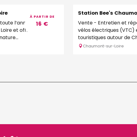
ire
Station Bee's Chaum
À PARTIR DE
toute l’année, le
Vente - Entretien et rép
16
€
oire et offre une vue
vélos électriques (VTC) e
ature...
touristiques autour de C
Chaumont-sur-Loire