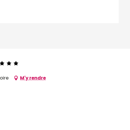
oire
M'y rendre