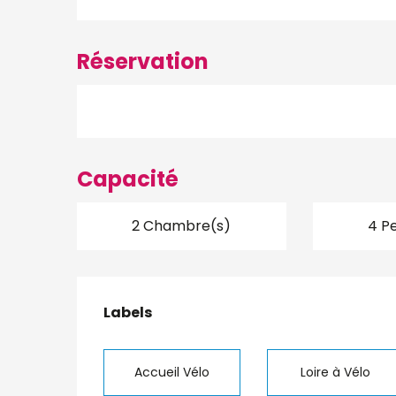
Réservation
Capacité
2 Chambre(s)
4 P
Offres de presta
Labels
Labels
Accueil Vélo
Loire à Vélo