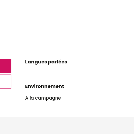
Langues parlées
Langues parlées
Environnement
Environnement
A la campagne