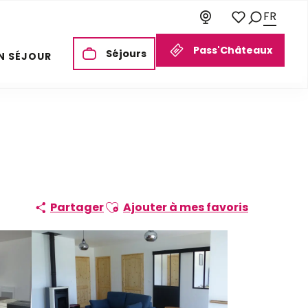
FR
Recherch
Voir les favori
Pass'Châteaux
Séjours
N SÉJOUR
Ajouter aux favoris
Partager
Ajouter à mes favoris