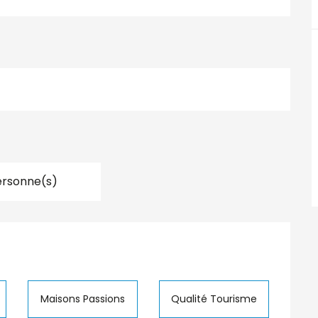
ersonne(s)
tions
Maisons Passions
Qualité Tourisme