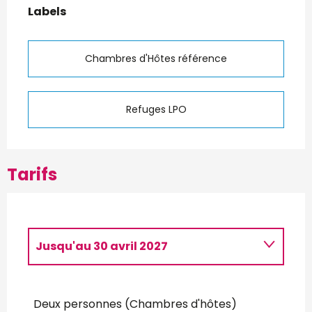
Labels
Labels
Chambres d'Hôtes référence
Refuges LPO
Tarifs
Jusqu'au
30 avril 2027
Du
6 novembre 2025
au
30 avril
2026
Deux personnes (Chambres d'hôtes)