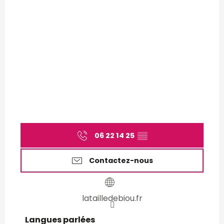
06 22 14 25
▒▒
Contactez-nous
latailledebiou.fr
Langues parlées
Langues parlées