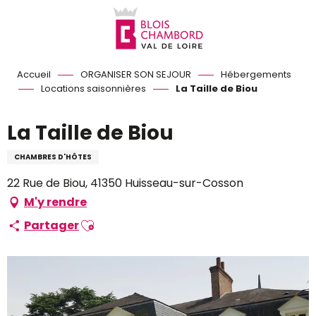
Aller
au
contenu
principal
Accueil
ORGANISER SON SEJOUR
Hébergements
Locations saisonnières
La Taille de Biou
La Taille de Biou
CHAMBRES D'HÔTES
22 Rue de Biou, 41350 Huisseau-sur-Cosson
M'y rendre
Ajouter aux favoris
Partager