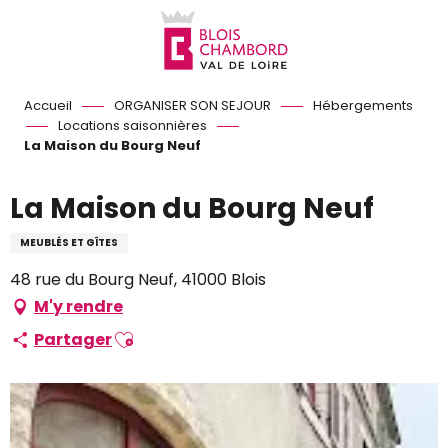
Aller
au
contenu
principal
Accueil
ORGANISER SON SEJOUR
Hébergements
Locations saisonnières
La Maison du Bourg Neuf
La Maison du Bourg Neuf
MEUBLÉS ET GÎTES
48 rue du Bourg Neuf, 41000 Blois
M'y rendre
Ajouter aux favoris
Partager