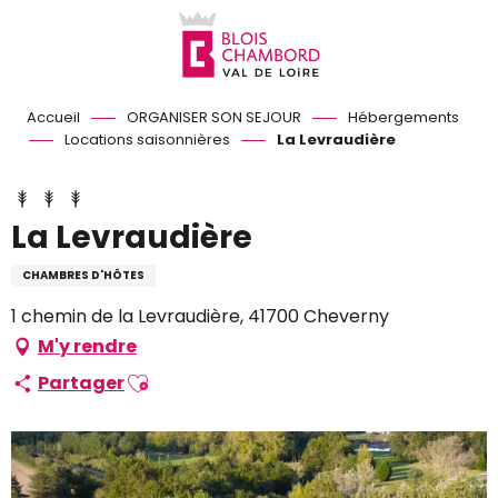
Aller
au
contenu
principal
Accueil
ORGANISER SON SEJOUR
Hébergements
Locations saisonnières
La Levraudière
La Levraudière
CHAMBRES D'HÔTES
1 chemin de la Levraudière, 41700 Cheverny
M'y rendre
Ajouter aux favoris
Partager