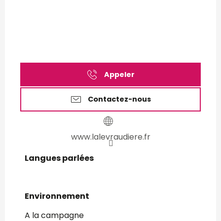
Appeler
Contactez-nous
www.lalevraudiere.fr
Langues parlées
Langues parlées
Environnement
Environnement
A la campagne