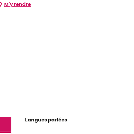
M'y rendre
Langues parlées
Langues parlées