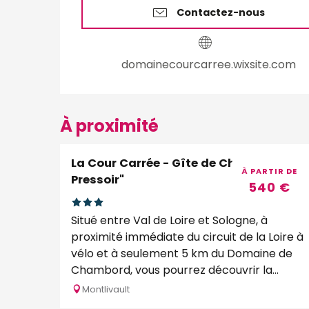
Contactez-nous
domainecourcarree.wixsite.com
À proximité
La Cour Carrée - Gîte de Charme "Le
À PARTIR DE
Pressoir"
540
€
Situé entre Val de Loire et Sologne, à
proximité immédiate du circuit de la Loire à
vélo et à seulement 5 km du Domaine de
Chambord, vous pourrez découvrir la
région grâce à la...
Montlivault