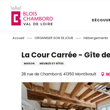
Aller
au
contenu
DÉCOUVR
principal
Accueil
ORGANISER SON SEJOUR
Hébergements
La Cour Carrée - Gîte d
MAISON
MEUBLÉS ET GÎTES
28 rue de Chambord, 41350 Montlivault
M