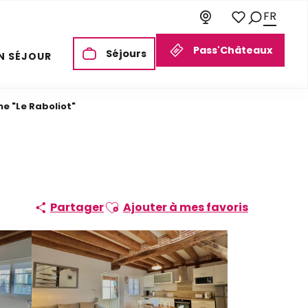
FR
Recherch
Voir les favori
Pass'Châteaux
Séjours
N SÉJOUR
e "Le Raboliot"
Ajouter aux favoris
Partager
Ajouter à mes favoris