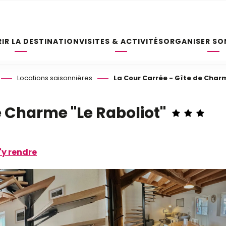
IR LA DESTINATION
VISITES & ACTIVITÉS
ORGANISER SO
Locations saisonnières
La Cour Carrée - Gîte de Charm
e Charme "Le Raboliot"
'y rendre