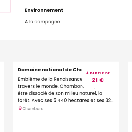
Environnement
Environnement
A la campagne
Domaine national de Chambord
Réservable
À PARTIR DE
Emblème de la Renaissance française à
21
€
travers le monde, Chambord ne peut
être dissocié de son milieu naturel, la
forêt. Avec ses 5 440 hectares et ses 32
kilomètres de murs...
Chambord