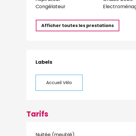
Congélateur
Electroménag
Afficher toutes les prestations
Offres de presta
Labels
Labels
Accueil Vélo
Tarifs
Nuitée (meublé)