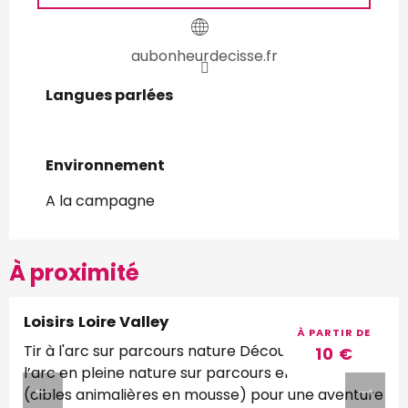
aubonheurdecisse.fr
Langues parlées
Langues parlées
Environnement
Environnement
A la campagne
À proximité
Loisirs Loire Valley
Réservable
À PARTIR DE
Tir à l'arc sur parcours nature Découverte du tir à
10
€
l’arc en pleine nature sur parcours en forêt
(cibles animalières en mousse) pour une aventure