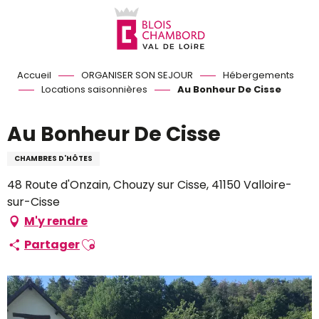
Aller
au
contenu
principal
Accueil
ORGANISER SON SEJOUR
Hébergements
Locations saisonnières
Au Bonheur De Cisse
Au Bonheur De Cisse
CHAMBRES D'HÔTES
48 Route d'Onzain, Chouzy sur Cisse, 41150 Valloire-
sur-Cisse
M'y rendre
Ajouter aux favoris
Partager