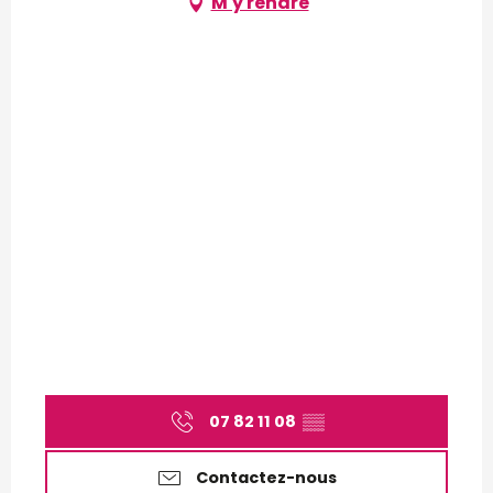
M'y rendre
07 82 11 08
▒▒
Contactez-nous