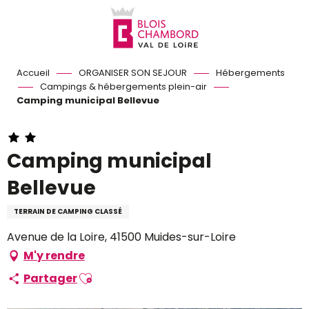
Aller
au
contenu
principal
Accueil
ORGANISER SON SEJOUR
Hébergements
Campings & hébergements plein-air
Camping municipal Bellevue
Camping municipal
Bellevue
TERRAIN DE CAMPING CLASSÉ
Avenue de la Loire, 41500 Muides-sur-Loire
M'y rendre
Ajouter aux favoris
Partager