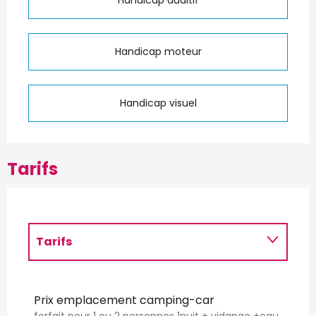
Handicap moteur
Handicap visuel
Tarifs
Tarifs
Jusqu'au
30 septembre 2026
Prix emplacement camping-car
forfait pour 1 ou 2 personnes 1nuit + vidange +eau