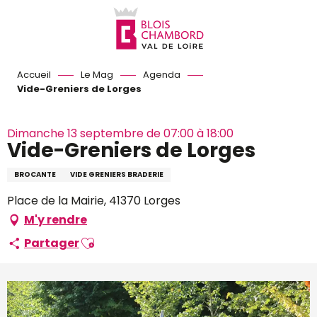
Aller
au
contenu
principal
Accueil
Le Mag
Agenda
Vide-Greniers de Lorges
Dimanche 13 septembre de 07:00 à 18:00
Vide-Greniers de Lorges
BROCANTE
VIDE GRENIERS BRADERIE
Place de la Mairie, 41370 Lorges
M'y rendre
Ajouter aux favoris
Partager