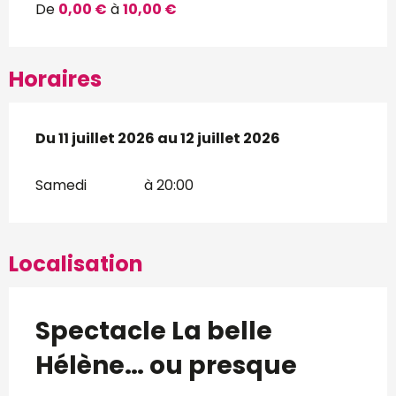
De
0,00 €
à
10,00 €
Horaires
Du
Du
11 juillet 2026
11 juillet 2026
au
au
12 juillet 2026
12 juillet 2026
Samedi
à 20:00
Localisation
Spectacle La belle
Hélène… ou presque