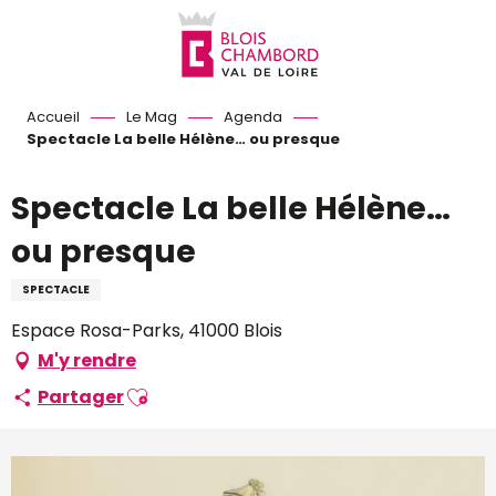
Aller
au
contenu
principal
Accueil
Le Mag
Agenda
Spectacle La belle Hélène… ou presque
Spectacle La belle Hélène…
ou presque
SPECTACLE
Espace Rosa-Parks, 41000 Blois
M'y rendre
Ajouter aux favoris
Partager