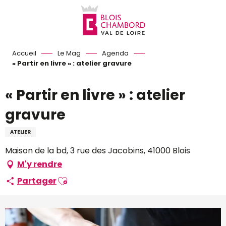
Aller
au
contenu
principal
Accueil
Le Mag
Agenda
« Partir en livre » : atelier gravure
« Partir en livre » : atelier
gravure
ATELIER
Maison de la bd, 3 rue des Jacobins, 41000 Blois
M'y rendre
Ajouter aux favoris
Partager