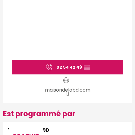
02 54 42 49
▒▒
maisondelabd.com
Est programmé par
Maison de la BD