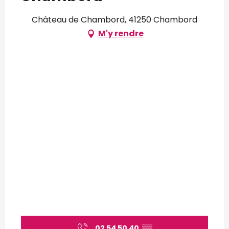
Château de Chambord, 41250 Chambord
M'y rendre
02 54 50 40
▒▒