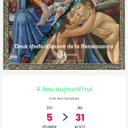
Ouverture et coordonnées
A lieu aujourd'hui
Voir les horaires
DU
AU
5
31
FÉVRIER
AOÛT